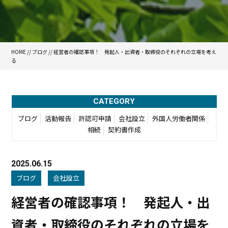
HOME
//
ブログ
// 経営者の確認事項！ 発起人・出資者・取締役のそれぞれの立場を考え
る
CATEGORY
ブログ
活動報告
許認可申請
会社設立
外国人労働者関係
相続
契約書作成
2025.06.15
ブログ
会社設立
経営者の確認事項！ 発起人・出
資者・取締役のそれぞれの立場を