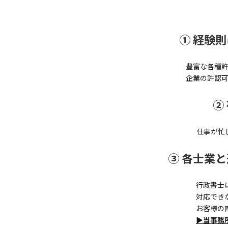
① 経験
豊富な各種
企業の許認
②
仕事が忙
③ 各士業
行政書士
対応でき
お客様の
▶当事務