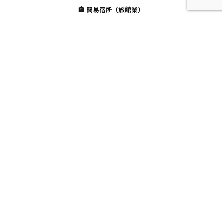
🏨 簡易宿所（旅館業）
許可制：厳しい審査
営業日数：制限なし（365日営業可能）
設備基準：厳しい（消防設備、客室面積など）
フロント：必要（管理者の常駐）
📋 切り替えに必要な手続き
1️⃣ 用途変更の確認
建物の用途を「住宅」から「宿泊施設」に変更する手続きが必要
建築基準法に基づく確認申請が必要な場合も
2️⃣ 消防設備のアップグレード
民泊よりも厳しい消防設備が必要
自動火災報知設備、誘導灯、避難器具など
工事費用：数十万円〜数百万円