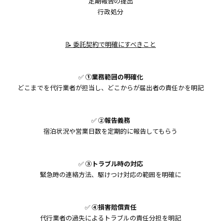
定期報告の提出
行政処分
📝 委託契約で明確にすべきこと
✅
①業務範囲の明確化
どこまでを代行業者が担当し、どこからが届出者の責任かを明記
✅
②報告義務
宿泊状況や営業日数を定期的に報告してもらう
✅
③トラブル時の対応
緊急時の連絡方法、駆けつけ対応の範囲を明確に
✅
④損害賠償責任
代行業者の過失によるトラブルの責任分担を明記