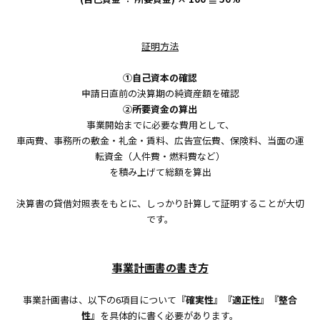
証明方法
①自己資本の確認
申請日直前の決算期の純資産額を確認
②所要資金の算出
事業開始までに必要な費用として、
車両費、事務所の敷金・礼金・賃料、広告宣伝費、保険料、当面の運
転資金（人件費・燃料費など）
を積み上げて総額を算出
決算書の貸借対照表をもとに、しっかり計算して証明することが大切
です。
事業計画書の書き方
事業計画書は、以下の6項目について
『確実性』『適正性』『整合
性』
を具体的に書く必要があります。