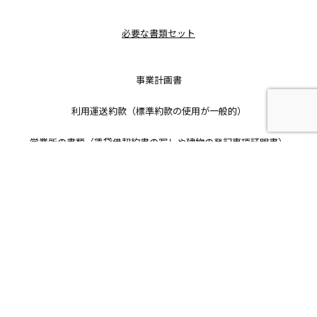
必要な書類セット
事業計画書
利用運送約款（標準約款の使用が一般的）
営業所の書類（賃貸借契約書の写しや建物の登記事項証明書）
保険関係（貨物賠償責任保険の見積書でも可）
会社書類（登記簿謄本、直近の決算書）
委託先との契約書は必要？
厳密には
契約書そのものの提出は必須ではありません。
申請書類（事業計画書）に、委託先の「会社名・住所・許可番号」を