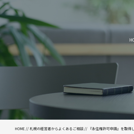
H
HOME
//
札幌の経営者からよくあるご相談
//
『永住権許可申請』を取得